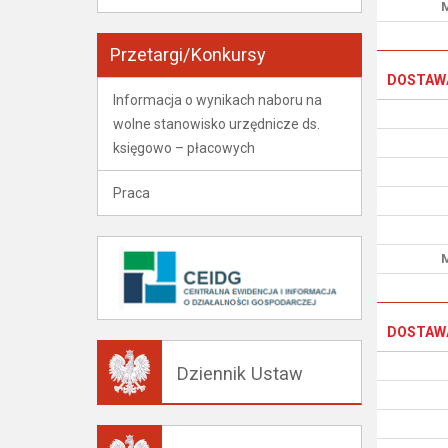
M
Przetargi/Konkursy
DOSTAWA
Informacja o wynikach naboru na
wolne stanowisko urzędnicze ds.
księgowo – płacowych
Praca
M
DOSTAWA
Dziennik Ustaw