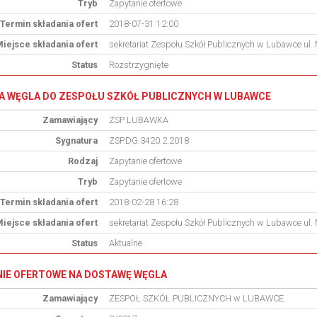
Tryb
Zapytanie ofertowe
Termin składania ofert
2018-07-31 12:00
iejsce składania ofert
sekretariat Zespołu Szkół Publicznych w Lubawce ul.
Status
Rozstrzygnięte
 WĘGLA DO ZESPOŁU SZKÓŁ PUBLICZNYCH W LUBAWCE
Zamawiający
ZSP LUBAWKA
Sygnatura
ZSP.DG.3420.2.2018
Rodzaj
Zapytanie ofertowe
Tryb
Zapytanie ofertowe
Termin składania ofert
2018-02-28 16:28
iejsce składania ofert
sekretariat Zespołu Szkół Publicznych w Lubawce ul.
Status
Aktualne
IE OFERTOWE NA DOSTAWĘ WĘGLA
Zamawiający
ZESPOŁ SZKÓŁ PUBLICZNYCH w LUBAWCE