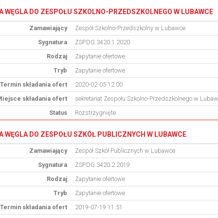
A WĘGLA DO ZESPOŁU SZKOLNO-PRZEDSZKOLNEGO W LUBAWCE
Zamawiający
Zespół Szkolno-Przedszkolny w Lubawce
Sygnatura
ZSP.DG.3420.1.2020
Rodzaj
Zapytanie ofertowe
Tryb
Zapytanie ofertowe
Termin składania ofert
2020-02-05 12:00
iejsce składania ofert
sekretariat Zespołu Szkolno-Przedszkolnego w Lubaw
Status
Rozstrzygnięte
 WĘGLA DO ZESPOŁU SZKÓŁ PUBLICZNYCH W LUBAWCE
Zamawiający
Zespół Szkół Publicznych w Lubawce
Sygnatura
ZSP.DG.3420.2.2019
Rodzaj
Zapytanie ofertowe
Tryb
Zapytanie ofertowe
Termin składania ofert
2019-07-19 11:51