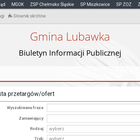
ząd
MGOK
ZSP Chełmsko Śląskie
SP Miszkowice
SP ZOZ
ugi
Słownik skrótów
Gmina Lubawka
Biuletyn Informacji Publicznej
sta przetargów/ofert
Wyszukiwana fraza:
Zamawiający:
Rodzaj:
Tryb: