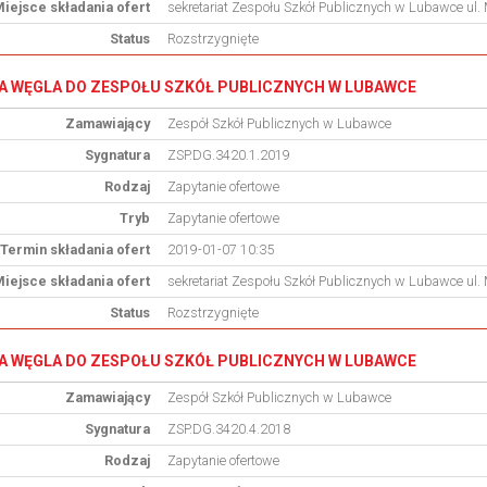
iejsce składania ofert
sekretariat Zespołu Szkół Publicznych w Lubawce ul.
Status
Rozstrzygnięte
 WĘGLA DO ZESPOŁU SZKÓŁ PUBLICZNYCH W LUBAWCE
Zamawiający
Zespół Szkół Publicznych w Lubawce
Sygnatura
ZSP.DG.3420.1.2019
Rodzaj
Zapytanie ofertowe
Tryb
Zapytanie ofertowe
Termin składania ofert
2019-01-07 10:35
iejsce składania ofert
sekretariat Zespołu Szkół Publicznych w Lubawce ul.
Status
Rozstrzygnięte
 WĘGLA DO ZESPOŁU SZKÓŁ PUBLICZNYCH W LUBAWCE
Zamawiający
Zespół Szkół Publicznych w Lubawce
Sygnatura
ZSP.DG.3420.4.2018
Rodzaj
Zapytanie ofertowe